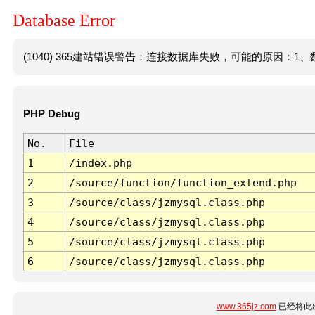
Database Error
(1040) 365建站错误警告：连接数据库失败，可能的原因：1、数
PHP Debug
No.
File
1
/index.php
2
/source/function/function_extend.php
3
/source/class/jzmysql.class.php
4
/source/class/jzmysql.class.php
5
/source/class/jzmysql.class.php
6
/source/class/jzmysql.class.php
www.365jz.com
已经将此