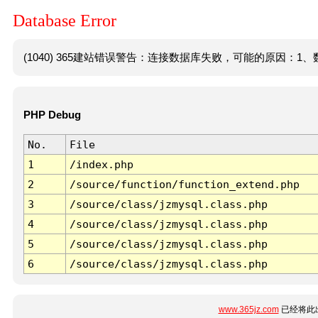
Database Error
(1040) 365建站错误警告：连接数据库失败，可能的原因：1、数
PHP Debug
No.
File
1
/index.php
2
/source/function/function_extend.php
3
/source/class/jzmysql.class.php
4
/source/class/jzmysql.class.php
5
/source/class/jzmysql.class.php
6
/source/class/jzmysql.class.php
www.365jz.com
已经将此