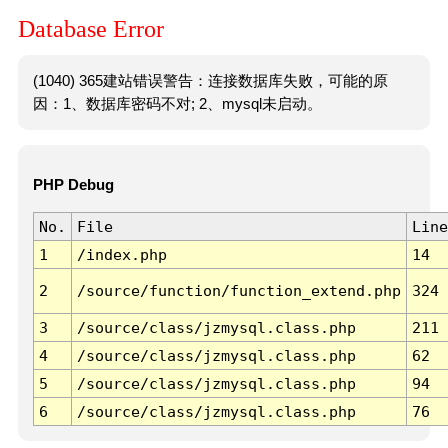
Database Error
(1040) 365建站错误警告：连接数据库失败，可能的原
因：1、数据库密码不对; 2、mysql未启动。
PHP Debug
No.
File
Line
1
/index.php
14
2
/source/function/function_extend.php
324
3
/source/class/jzmysql.class.php
211
4
/source/class/jzmysql.class.php
62
5
/source/class/jzmysql.class.php
94
6
/source/class/jzmysql.class.php
76