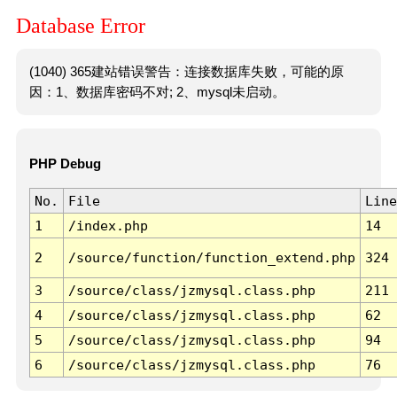
Database Error
(1040) 365建站错误警告：连接数据库失败，可能的原
因：1、数据库密码不对; 2、mysql未启动。
PHP Debug
No.
File
Line
1
/index.php
14
2
/source/function/function_extend.php
324
3
/source/class/jzmysql.class.php
211
4
/source/class/jzmysql.class.php
62
5
/source/class/jzmysql.class.php
94
6
/source/class/jzmysql.class.php
76