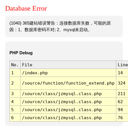
Database Error
(1040) 365建站错误警告：连接数据库失败，可能的原
因：1、数据库密码不对; 2、mysql未启动。
PHP Debug
No.
File
Line
1
/index.php
14
2
/source/function/function_extend.php
324
3
/source/class/jzmysql.class.php
211
4
/source/class/jzmysql.class.php
62
5
/source/class/jzmysql.class.php
94
6
/source/class/jzmysql.class.php
76