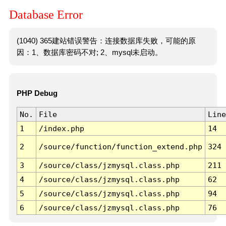
Database Error
(1040) 365建站错误警告：连接数据库失败，可能的原
因：1、数据库密码不对; 2、mysql未启动。
PHP Debug
No.
File
Line
1
/index.php
14
2
/source/function/function_extend.php
324
3
/source/class/jzmysql.class.php
211
4
/source/class/jzmysql.class.php
62
5
/source/class/jzmysql.class.php
94
6
/source/class/jzmysql.class.php
76