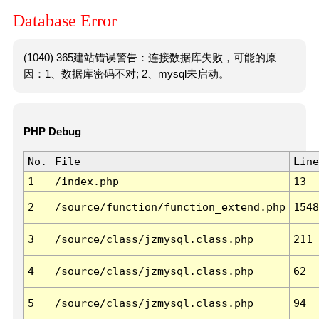
Database Error
(1040) 365建站错误警告：连接数据库失败，可能的原
因：1、数据库密码不对; 2、mysql未启动。
PHP Debug
No.
File
Line
1
/index.php
13
2
/source/function/function_extend.php
1548
3
/source/class/jzmysql.class.php
211
4
/source/class/jzmysql.class.php
62
5
/source/class/jzmysql.class.php
94