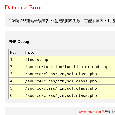
Database Error
(1040) 365建站错误警告：连接数据库失败，可能的原因：1、数
PHP Debug
No.
File
1
/index.php
2
/source/function/function_extend.php
3
/source/class/jzmysql.class.php
4
/source/class/jzmysql.class.php
5
/source/class/jzmysql.class.php
6
/source/class/jzmysql.class.php
www.365jz.com
已经将此