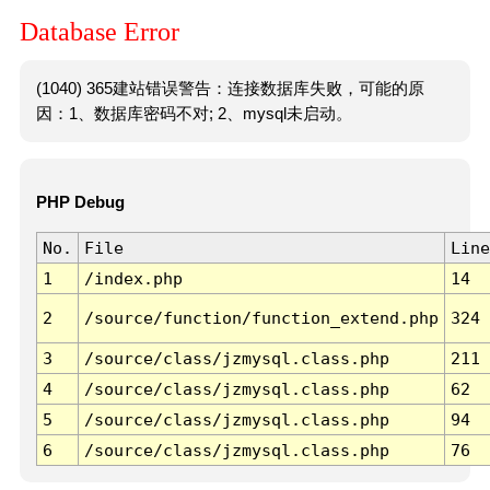
Database Error
(1040) 365建站错误警告：连接数据库失败，可能的原
因：1、数据库密码不对; 2、mysql未启动。
PHP Debug
No.
File
Line
1
/index.php
14
2
/source/function/function_extend.php
324
3
/source/class/jzmysql.class.php
211
4
/source/class/jzmysql.class.php
62
5
/source/class/jzmysql.class.php
94
6
/source/class/jzmysql.class.php
76