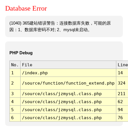
Database Error
(1040) 365建站错误警告：连接数据库失败，可能的原
因：1、数据库密码不对; 2、mysql未启动。
PHP Debug
No.
File
Line
1
/index.php
14
2
/source/function/function_extend.php
324
3
/source/class/jzmysql.class.php
211
4
/source/class/jzmysql.class.php
62
5
/source/class/jzmysql.class.php
94
6
/source/class/jzmysql.class.php
76