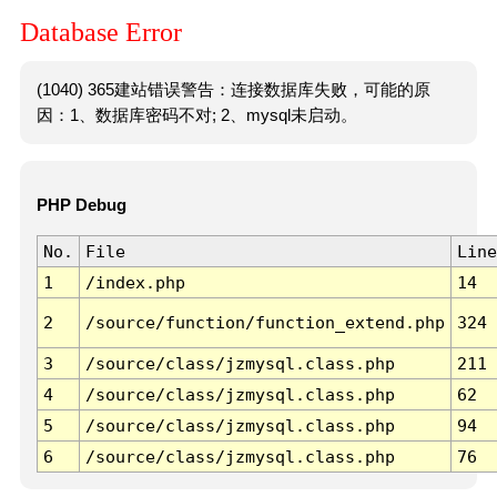
Database Error
(1040) 365建站错误警告：连接数据库失败，可能的原
因：1、数据库密码不对; 2、mysql未启动。
PHP Debug
No.
File
Line
1
/index.php
14
2
/source/function/function_extend.php
324
3
/source/class/jzmysql.class.php
211
4
/source/class/jzmysql.class.php
62
5
/source/class/jzmysql.class.php
94
6
/source/class/jzmysql.class.php
76