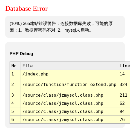
Database Error
(1040) 365建站错误警告：连接数据库失败，可能的原
因：1、数据库密码不对; 2、mysql未启动。
PHP Debug
No.
File
Line
1
/index.php
14
2
/source/function/function_extend.php
324
3
/source/class/jzmysql.class.php
211
4
/source/class/jzmysql.class.php
62
5
/source/class/jzmysql.class.php
94
6
/source/class/jzmysql.class.php
76