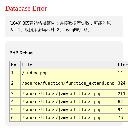
Database Error
(1040) 365建站错误警告：连接数据库失败，可能的原
因：1、数据库密码不对; 2、mysql未启动。
PHP Debug
No.
File
Line
1
/index.php
14
2
/source/function/function_extend.php
324
3
/source/class/jzmysql.class.php
211
4
/source/class/jzmysql.class.php
62
5
/source/class/jzmysql.class.php
94
6
/source/class/jzmysql.class.php
76