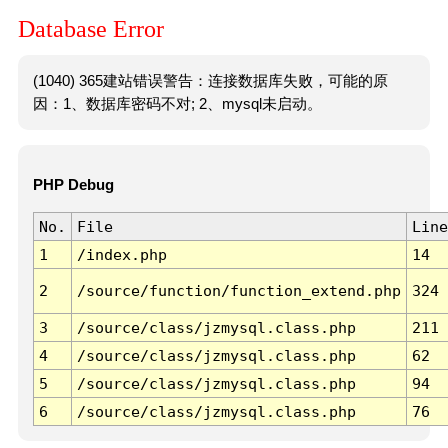
Database Error
(1040) 365建站错误警告：连接数据库失败，可能的原
因：1、数据库密码不对; 2、mysql未启动。
PHP Debug
No.
File
Line
1
/index.php
14
2
/source/function/function_extend.php
324
3
/source/class/jzmysql.class.php
211
4
/source/class/jzmysql.class.php
62
5
/source/class/jzmysql.class.php
94
6
/source/class/jzmysql.class.php
76