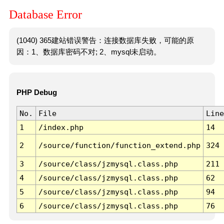
Database Error
(1040) 365建站错误警告：连接数据库失败，可能的原
因：1、数据库密码不对; 2、mysql未启动。
PHP Debug
No.
File
Line
1
/index.php
14
2
/source/function/function_extend.php
324
3
/source/class/jzmysql.class.php
211
4
/source/class/jzmysql.class.php
62
5
/source/class/jzmysql.class.php
94
6
/source/class/jzmysql.class.php
76